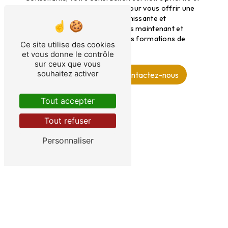
nous mettons tout en œuvre pour vous offrir une
expérience de formation enrichissante et
formatrice. Rejoignez-nous dès maintenant et
boostez votre carrière avec des formations de
Ce site utilise des cookies
qualité à Poitiers.
et vous donne le contrôle
sur ceux que vous
souhaitez activer
En savoir plus
Contactez-nous
Tout accepter
Tout refuser
Personnaliser
ADRESSE
144 Avenue Charles De Gaulle
92200 Neuilly sur Seine