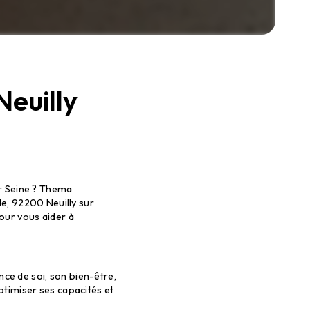
euilly
ec Thema
r Seine ? Thema
le, 92200 Neuilly sur
our vous aider à
ce de soi, son bien-être,
ptimiser ses capacités et