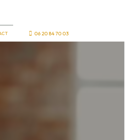
06 20 84 70 03
ACT