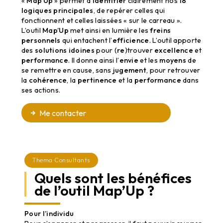
«
Map’Up
» permet d’
identifier
clairement nos
18
logiques principales
, de repérer celles qui
fonctionnent et celles laissées « sur le carreau ».
L’outil
Map’Up
met ainsi en lumière les
freins
personnels
qui entachent l’
efficience
. L’outil apporte
des
solutions idoines
pour (
re
)trouver
excellence
et
performance
. Il donne ainsi l’
envie
et les
moyens
de
se remettre en cause, sans
jugement
, pour retrouver
la
cohérence
, la
pertinence
et la
performance
dans
ses actions.
Me contacter
Thema Consultants
Quels sont les bénéfices
de l’outil Map’Up ?
Pour l’individu