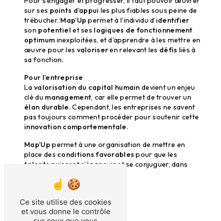
Pour s’engager et progresser, il faut pouvoir œuvrer
sur ses
points d’appui
les plus fiables sous peine de
trébucher.
Map’Up
permet à l’individu d’
identifier
son
potentiel
et ses
logiques de fonctionnement
optimum
inexploitées, et d’apprendre à les mettre en
œuvre pour les
valoriser
en relevant les
défis
liés à
sa fonction.
Pour l’entreprise
La
valorisation du capital humain
devient un enjeu
clé du
management
, car elle permet de trouver un
élan durable
. Cependant, les entreprises ne savent
pas toujours comment procéder pour soutenir cette
innovation comportementale
.
Map’Up
permet à une organisation de mettre en
place des
conditions favorables
pour que les
talents
puissent s’épanouir et se conjuguer, dans
une saine
interdépendance
.
Mes coaching
Ce site utilise des cookies
et vous donne le contrôle
sur ceux que vous