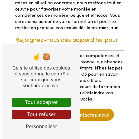
mises en situation concrètes, nous mettons tout en
œuvre pour favoriser votre montée en
compétences de manière ludique et efficace. Vous
serez ainsi acteur de votre formation et pourrez
mettre en pratique vos acquis dès le premier jour.
Rejoignez-nous dès aujourd'hui pour
booster votre carrière
Si vous souhaitez développer vos compétences et
accélérer votre carrière professionnelle, n'attendez
Ce site utilise des cookies
plus et contactez Thema Consultants. N'hésitez pas
et vous donne le contrôle
à nous appeler au 06 20 84 70 03 pour en savoir
sur ceux que vous
plus sur nos offres de formations à Blois.
souhaitez activer
Ensemble, construisons un parcours de formation
sur-mesure qui vous permettra d'atteindre vos
objectifs professionnels avec succès.
Tout accepter
Tout refuser
En savoir plus
Contactez-nous
Personnaliser