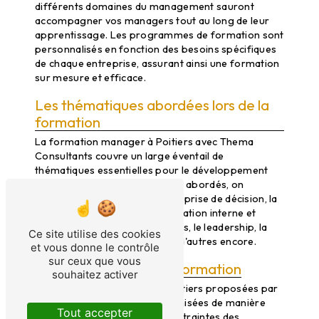
différents domaines du management sauront
accompagner vos managers tout au long de leur
apprentissage. Les programmes de formation sont
personnalisés en fonction des besoins spécifiques
de chaque entreprise, assurant ainsi une formation
sur mesure et efficace.
Les thématiques abordées lors de la
formation
La formation manager à Poitiers avec Thema
Consultants couvre un large éventail de
thématiques essentielles pour le développement
des managers. Parmi les sujets abordés, on
retrouve la gestion d'équipe, la prise de décision, la
gestion du stress, la communication interne et
externe, la résolution de conflits, le leadership, la
Ce site utilise des cookies
stratégie d'entreprise, et bien d'autres encore.
et vous donne le contrôle
sur ceux que vous
Le déroulement de la formation
souhaitez activer
Les formations manager à Poitiers proposées par
Thema Consultants sont organisées de manière
Tout accepter
flexible pour s'adapter aux contraintes des