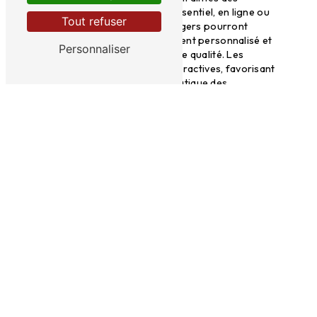
entreprises. Que ce soit en présentiel, en ligne ou
Tout refuser
en blended learning, vos managers pourront
bénéficier d'un accompagnement personnalisé et
Personnaliser
de ressources pédagogiques de qualité. Les
séances de formation sont interactives, favorisant
ainsi l'échange et la mise en pratique des
connaissances acquises.
Contactez Thema Consultants pour
votre formation de manager à
Poitiers
Pour toute demande d'information ou pour
organiser une formation de manager à Poitiers
avec Thema Consultants, n'hésitez pas à les
contacter au 06 20 84 70 03. Leur équipe se fera
un plaisir de vous conseiller et de vous
accompagner dans le choix du programme de
formation le plus adapté à vos besoins.
En savoir plus
Contactez-nous