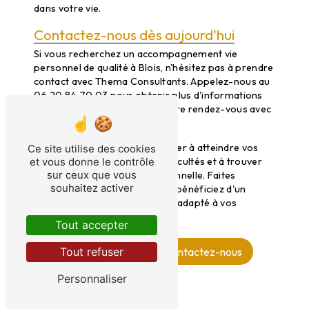
dans votre vie.
Contactez-nous dès aujourd'hui
Si vous recherchez un accompagnement vie
personnel de qualité à Blois, n'hésitez pas à prendre
contact avec Thema Consultants. Appelez-nous au
06 20 84 70 03 pour obtenir plus d'informations
sur nos services et pour prendre rendez-vous avec
l'un de nos consultants.
Nous sommes là pour vous aider à atteindre vos
Ce site utilise des cookies
objectifs, à surmonter vos difficultés et à trouver
et vous donne le contrôle
sur ceux que vous
l'équilibre dans votre vie personnelle. Faites
souhaitez activer
confiance à notre expertise et bénéficiez d'un
accompagnement sur mesure adapté à vos
besoins.
Tout accepter
En savoir plus
Contactez-nous
Tout refuser
Personnaliser