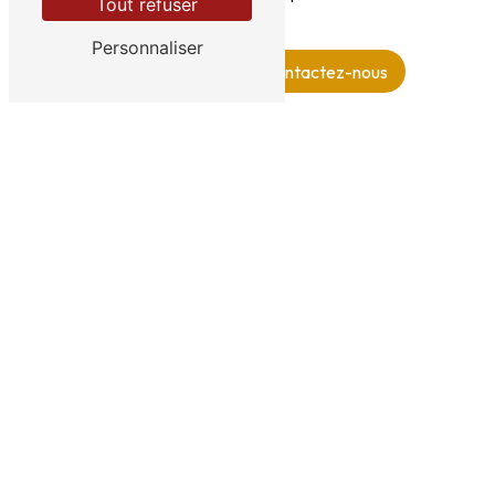
Tout refuser
formation de manager!
Personnaliser
En savoir plus
Contactez-nous
ADRESSE
144 Avenue Charles De Gaulle
92200 Neuilly sur Seine