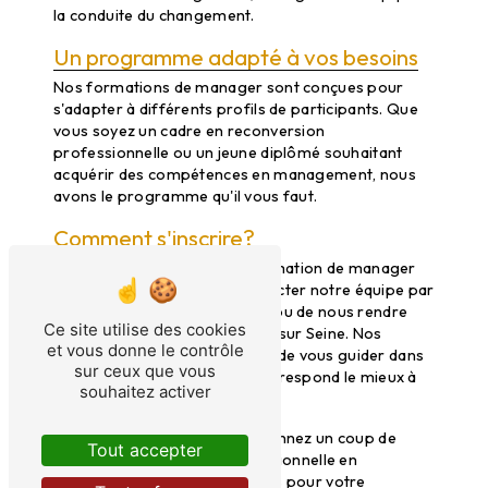
la conduite du changement.
Un programme adapté à vos besoins
Nos formations de manager sont conçues pour
s'adapter à différents profils de participants. Que
vous soyez un cadre en reconversion
professionnelle ou un jeune diplômé souhaitant
acquérir des compétences en management, nous
avons le programme qu'il vous faut.
Comment s'inscrire?
Pour vous inscrire à notre formation de manager
au Mans, il vous suffit de contacter notre équipe par
téléphone au 06 20 84 70 03 ou de nous rendre
Ce site utilise des cookies
visite à notre adresse à Neuilly sur Seine. Nos
et vous donne le contrôle
conseillers se feront un plaisir de vous guider dans
sur ceux que vous
le choix du programme qui correspond le mieux à
souhaitez activer
vos attentes.
Ne perdez plus de temps et donnez un coup de
Tout accepter
boost à votre carrière professionnelle en
choisissant Thema Consultants pour votre