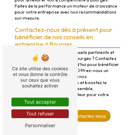
pour améliorer votre compétitivité à Bourges.
Faites de la performance un moteur de croissance
pour votre entreprise avec nos recommandations
sur-mesure.
Contactez-nous dès à présent pour
bénéficier de nos conseils en
entreprise à Bourges
Vous souhaitez obtenir des conseils pertinents et
adaptés à votre entreprise à Bourges ? Contactez
Thema Consultants dès aujourd'hui pour bénéficier
Ce site utilise des cookies
de l'expertise de notre équipe. Offrez-vous un
et vous donne le contrôle
avantage concurrentiel grâce à nos
sur ceux que vous
recommandations stratégiques et boostez la
souhaitez activer
croissance de votre société. Ensemble,
construisons un avenir prometteur pour votre
entreprise à Bourges.
Tout accepter
Tout refuser
En savoir plus
Contactez-nous
Personnaliser