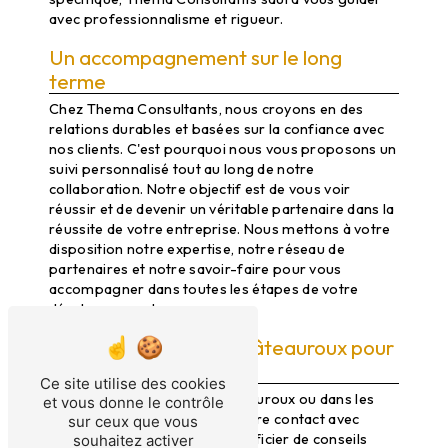
avec professionnalisme et rigueur.
Un accompagnement sur le long
terme
Chez Thema Consultants, nous croyons en des
relations durables et basées sur la confiance avec
nos clients. C'est pourquoi nous vous proposons un
suivi personnalisé tout au long de notre
collaboration. Notre objectif est de vous voir
réussir et de devenir un véritable partenaire dans la
réussite de votre entreprise. Nous mettons à votre
disposition notre expertise, notre réseau de
partenaires et notre savoir-faire pour vous
accompagner dans toutes les étapes de votre
développement.
Rencontrez-nous à Châteauroux pour
discuter de vos projets
Ce site utilise des cookies
Que vous soyez basé à Châteauroux ou dans les
et vous donne le contrôle
environs, n'hésitez pas à prendre contact avec
sur ceux que vous
Thema Consultants pour bénéficier de conseils
souhaitez activer