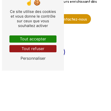
mains pour démarrer ce parcours enrichissant dès
aujourd'hui.
Ce site utilise des cookies
et vous donne le contrôle
En savoir plus
Contactez-nous
sur ceux que vous
souhaitez activer
Tout accepter
Tout refuser
Personnaliser
ADRESSE
144 Avenue Charles De Gaulle
92200 Neuilly sur Seine