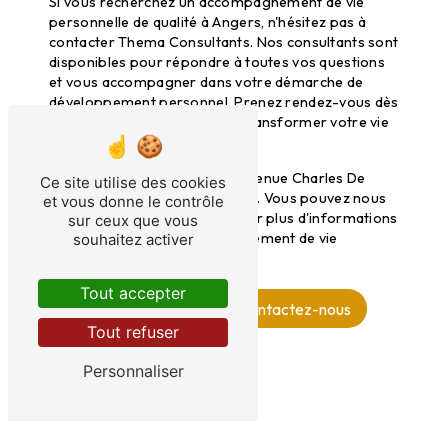
Si vous recherchez un accompagnement de vie
personnelle de qualité à Angers, n'hésitez pas à
contacter Thema Consultants. Nos consultants sont
disponibles pour répondre à toutes vos questions
et vous accompagner dans votre démarche de
développement personnel. Prenez rendez-vous dès
aujourd'hui et commencez à transformer votre vie
pour le mieux.
Nous sommes situés au 144 Avenue Charles De
Ce site utilise des cookies
Gaulle, 92200 Neuilly sur Seine. Vous pouvez nous
et vous donne le contrôle
joindre au 06 20 84 70 03 pour plus d'informations
sur ceux que vous
sur nos services d'accompagnement de vie
souhaitez activer
personnelle à Angers.
Tout accepter
En savoir plus
Contactez-nous
Tout refuser
Personnaliser